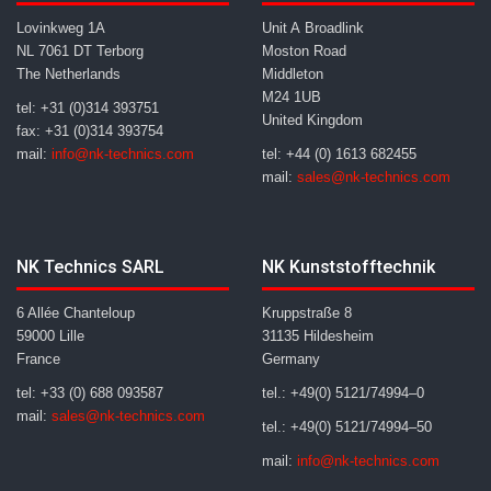
Lovinkweg 1A
Unit A Broadlink
NL 7061 DT Terborg
Moston Road
The Netherlands
Middleton
M24 1UB
tel: +31 (0)314 393751
United Kingdom
fax: +31 (0)314 393754
mail:
info@nk-technics.com
tel: +44 (0) 1613 682455
mail:
sales@nk-technics.com
NK Technics SARL
NK Kunststofftechnik
6 Allée Chanteloup
Kruppstraße 8
59000 Lille
31135 Hildesheim
France
Germany
tel: +33 (0) 688 093587
tel.: +49(0) 5121/74994–0
mail:
sales@nk-technics.com
tel.: +49(0) 5121/74994–50
mail:
info@nk-technics.com