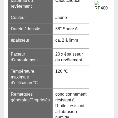
Matériau du
Caoutchouch
revêtement
Couleur
Jaune
Dureté / densité
38° Shore A
épaisseur
ca. 2 à 6mm
Facteur
20 x épaisseur
d’enroulement
du revêtement
Température
120 °C
maximale
d’utilisation °C
Remarques
conditionnement
générales/Propriétés
résistant à
l'huile, résistant
à l'abrasion
humide,