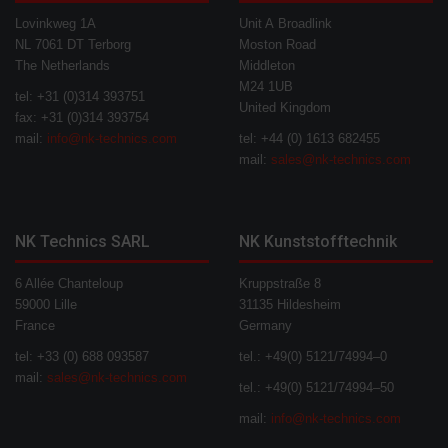
Lovinkweg 1A
Unit A Broadlink
NL 7061 DT Terborg
Moston Road
The Netherlands
Middleton
M24 1UB
tel: +31 (0)314 393751
United Kingdom
fax: +31 (0)314 393754
mail:
info@nk-technics.com
tel: +44 (0) 1613 682455
mail:
sales@nk-technics.com
NK Technics SARL
NK Kunststofftechnik
6 Allée Chanteloup
Kruppstraße 8
59000 Lille
31135 Hildesheim
France
Germany
tel: +33 (0) 688 093587
tel.: +49(0) 5121/74994–0
mail:
sales@nk-technics.com
tel.: +49(0) 5121/74994–50
mail:
info@nk-technics.com