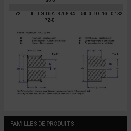
60-0
72
6
LS 16 AT3 /
68,34
50
6
10
16
0,132
72-0
FAMILLES DE PRODUITS