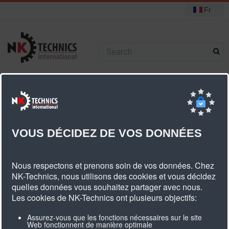
Fr
+31 (0) 314 393751
Vous êtes ici :
Accueil
Poulies
Poulies standard
AT3 poulies
Poulies AT3 courroie dentée largeur 6mm
VOUS DÉCIDEZ DE VOS DONNÉES
Poulies AT3 Courroie Dentée Largeur
Nous respectons et prenons soin de vos données. Chez
6mm
NK-Technics, nous utilisons des cookies et vous décidez
quelles données vous souhaitez partager avec nous.
Les cookies de NK-Technics ont plusieurs objectifs:
Assurez-vous que les fonctions nécessaires sur le site
Web fonctionnent de manière optimale