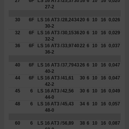
27
6F
LS 16 AT3 /
25,37
30
16
6
10
16
0,020
27-2
30
6F
LS 16 AT3 /
28,24
34
20
6
10
16
0,026
30-2
32
6F
LS 16 AT3 /
30,15
36
20
6
10
16
0,029
32-2
36
6F
LS 16 AT3 /
33,97
40
22
6
10
16
0,037
36-2
40
6F
LS 16 AT3 /
37,79
43
26
6
10
16
0,047
40-2
44
6F
LS 16 AT3 /
41,61
30
6
10
16
0,047
42-2
45
6
LS 16 AT3 /
42,56
30
6
10
16
0,049
44-0
48
6
LS 16 AT3 /
45,43
34
6
10
16
0,057
48-0
60
6
LS 16 AT3 /
56,89
38
6
10
16
0,087