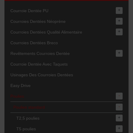
+
Courroie Dentée PU
+
Courroies Dentées Néoprène
+
Courroies Dentées Qualité Alimentaire
Courroies Dentées Breco
+
Revêtements Courroies Dentée
Courroie Dentée Avec Taquets
Usinages Des Courroies Dentées
Easy Drive
-
Poulies
-
Poulies standard
+
T2,5 poulies
+
T5 poulies