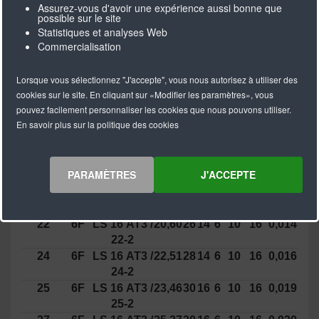
Nombre
Type
Description
Diamètre
Largeur
Poids
Assurez-vous d'avoir une expérience aussi bonne que
de
l'article
possible sur le site
Statistiques et analyses Web
dents
Commercialisation
dk
db
dn
dv
b1
B
kg
Lorsque vous sélectionnez "J'accepte", vous nous autorisez à utiliser des
15
6F
LS 16 AT3 /
13,91
17
10
4
10
16
0,007
cookies sur le site. En cliquant sur «Modifier les paramètres», vous
15-2
pouvez facilement personnaliser les cookies que nous pouvons utiliser.
16
6F
LS 16 AT3 /
14,87
18
10
4
10
16
0,008
En savoir plus sur la politique des cookies
16-2
18
6F
LS 16 AT3 /
16,78
21
12
4
10
16
0,010
18-2
PARAMÈTRES
J'ACCEPTE
20
6F
LS 16 AT3 /
18,69
24
14
4
10
16
0,012
20-2
22
6F
LS 16 AT3 /
20,60
26
14
6
10
16
0,014
22-2
24
6F
LS 16 AT3 /
22,51
28
14
6
10
16
0,016
24-2
25
6F
LS 16 AT3 /
23,46
30
16
6
10
16
0,019
25-2