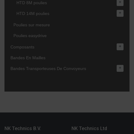
+
HTD 8M poulies
+
HTD 14M poulies
Poulies sur mesure
Poulies easydrive
+
Composants
Bandes En Mailles
+
Bandes Transporteuses De Convoyeurs
NK Technics B.V.
NK Technics Ltd