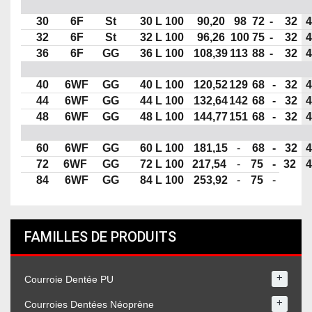
30
6F
St
30 L 100
90,20
98
72
-
32
4
32
6F
St
32 L 100
96,26
100
75
-
32
4
36
6F
GG
36 L 100
108,39
113
88
-
32
4
40
6WF
GG
40 L 100
120,52
129
68
-
32
4
44
6WF
GG
44 L 100
132,64
142
68
-
32
4
48
6WF
GG
48 L 100
144,77
151
68
-
32
4
60
6WF
GG
60 L 100
181,15
-
68
-
32
4
72
6WF
GG
72 L 100
217,54
-
75
-
32
4
84
6WF
GG
84 L 100
253,92
-
75
-
FAMILLES DE PRODUITS
+
Courroie Dentée PU
+
Courroies Dentées Néoprène