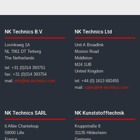
NK Technics B.V.
NK Technics Ltd
Lovinkweg 1A
Unit A Broadlink
NL 7061 DT Terborg
Moston Road
The Netherlands
Middleton
M24 1UB
tel: +31 (0)314 393751
United Kingdom
fax: +31 (0)314 393754
mail:
info@nk-technics.com
tel: +44 (0) 1613 682455
mail:
sales@nk-technics.com
NK Technics SARL
NK Kunststofftechnik
6 Allée Chanteloup
Kruppstraße 8
59000 Lille
31135 Hildesheim
France
Germany