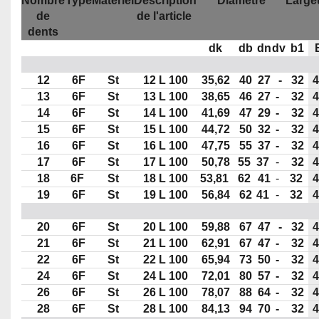
Nombre
Type
Matériel
Description
Diamètre
Large
de
de l'article
dents
dk
db
dn
dv
b1
12
6F
St
12 L 100
35,62
40
27
-
32
4
13
6F
St
13 L 100
38,65
46
27
-
32
4
14
6F
St
14 L 100
41,69
47
29
-
32
4
15
6F
St
15 L 100
44,72
50
32
-
32
4
16
6F
St
16 L 100
47,75
55
37
-
32
4
17
6F
St
17 L 100
50,78
55
37
-
32
4
18
6F
St
18 L 100
53,81
62
41
-
32
4
19
6F
St
19 L 100
56,84
62
41
-
32
4
20
6F
St
20 L 100
59,88
67
47
-
32
4
21
6F
St
21 L 100
62,91
67
47
-
32
4
22
6F
St
22 L 100
65,94
73
50
-
32
4
24
6F
St
24 L 100
72,01
80
57
-
32
4
26
6F
St
26 L 100
78,07
88
64
-
32
4
28
6F
St
28 L 100
84,13
94
70
-
32
4