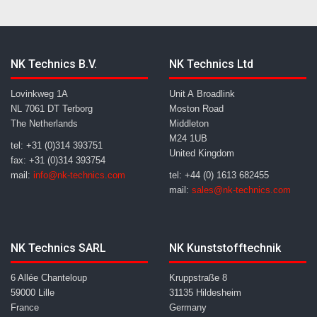
NK Technics B.V.
NK Technics Ltd
Lovinkweg 1A
Unit A Broadlink
NL 7061 DT Terborg
Moston Road
The Netherlands
Middleton
M24 1UB
tel: +31 (0)314 393751
United Kingdom
fax: +31 (0)314 393754
mail:
info@nk-technics.com
tel: +44 (0) 1613 682455
mail:
sales@nk-technics.com
NK Technics SARL
NK Kunststofftechnik
6 Allée Chanteloup
Kruppstraße 8
59000 Lille
31135 Hildesheim
France
Germany