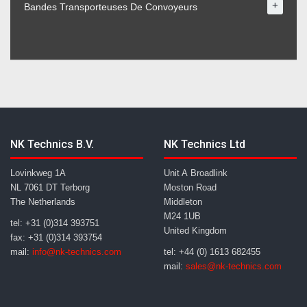
+
Bandes Transporteuses De Convoyeurs
NK Technics B.V.
NK Technics Ltd
Lovinkweg 1A
Unit A Broadlink
NL 7061 DT Terborg
Moston Road
The Netherlands
Middleton
M24 1UB
tel: +31 (0)314 393751
United Kingdom
fax: +31 (0)314 393754
mail:
info@nk-technics.com
tel: +44 (0) 1613 682455
mail:
sales@nk-technics.com