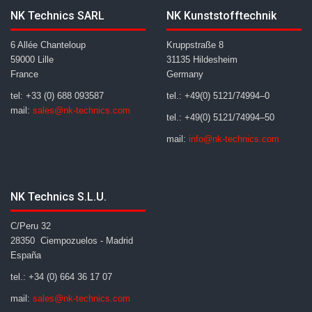
NK Technics SARL
NK Kunststofftechnik
6 Allée Chanteloup
Kruppstraße 8
59000 Lille
31135 Hildesheim
France
Germany
tel: +33 (0) 688 093587
tel.: +49(0) 5121/74994–0
mail:
sales@nk-technics.com
tel.: +49(0) 5121/74994–50
mail:
info@nk-technics.com
NK Technics S.L.U.
C/Peru 32
28350 Ciempozuelos - Madrid
España
tel.: +34 (0) 664 36 17 07
mail:
sales@nk-technics.com