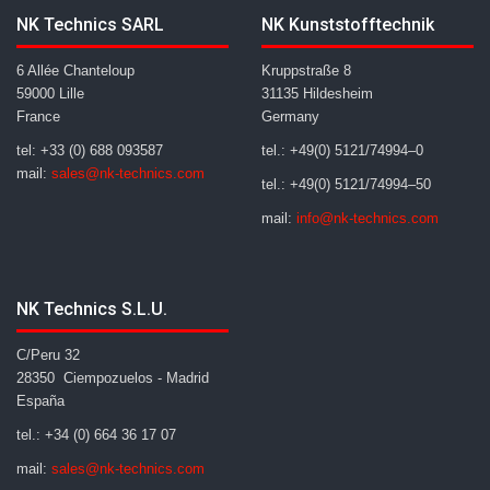
NK Technics SARL
NK Kunststofftechnik
6 Allée Chanteloup
Kruppstraße 8
59000 Lille
31135 Hildesheim
France
Germany
tel: +33 (0) 688 093587
tel.: +49(0) 5121/74994–0
mail:
sales@nk-technics.com
tel.: +49(0) 5121/74994–50
mail:
info@nk-technics.com
NK Technics S.L.U.
C/Peru 32
28350 Ciempozuelos - Madrid
España
tel.: +34 (0) 664 36 17 07
mail:
sales@nk-technics.com