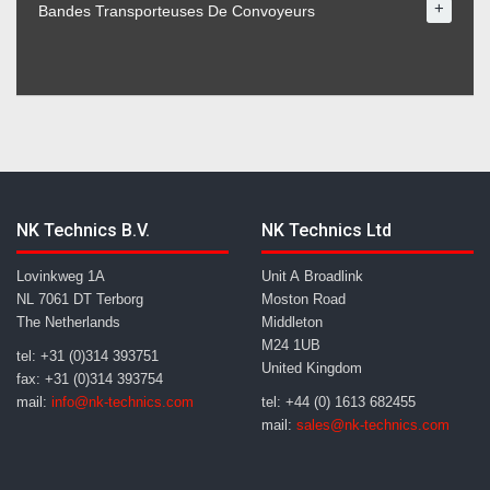
+
Bandes Transporteuses De Convoyeurs
NK Technics B.V.
NK Technics Ltd
Lovinkweg 1A
Unit A Broadlink
NL 7061 DT Terborg
Moston Road
The Netherlands
Middleton
M24 1UB
tel: +31 (0)314 393751
United Kingdom
fax: +31 (0)314 393754
mail:
info@nk-technics.com
tel: +44 (0) 1613 682455
mail:
sales@nk-technics.com