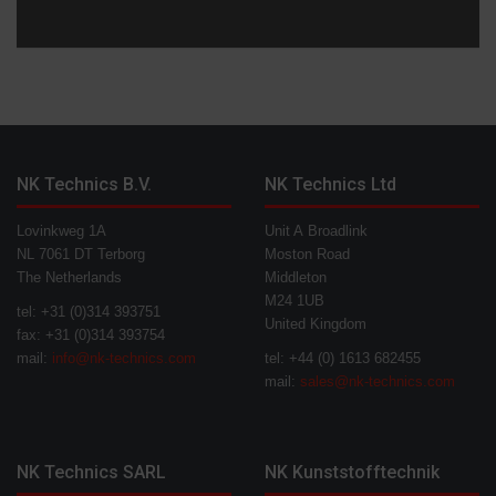
NK Technics B.V.
NK Technics Ltd
Lovinkweg 1A
Unit A Broadlink
NL 7061 DT Terborg
Moston Road
The Netherlands
Middleton
M24 1UB
tel: +31 (0)314 393751
United Kingdom
fax: +31 (0)314 393754
mail:
info@nk-technics.com
tel: +44 (0) 1613 682455
mail:
sales@nk-technics.com
NK Technics SARL
NK Kunststofftechnik