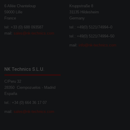
6 Allée Chanteloup
Kruppstraße 8
59000 Lille
31135 Hildesheim
France
Germany
tel: +33 (0) 688 093587
tel.: +49(0) 5121/74994–0
mail:
sales@nk-technics.com
tel.: +49(0) 5121/74994–50
mail:
info@nk-technics.com
NK Technics S.L.U.
C/Peru 32
28350 Ciempozuelos - Madrid
España
tel.: +34 (0) 664 36 17 07
mail:
sales@nk-technics.com