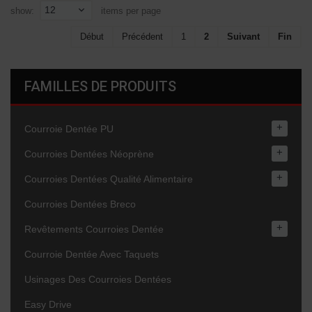
12
show:
items per page
Début
Précédent
1
2
Suivant
Fin
FAMILLES DE PRODUITS
+
Courroie Dentée PU
+
Courroies Dentées Néoprène
+
Courroies Dentées Qualité Alimentaire
Courroies Dentées Breco
+
Revêtements Courroies Dentée
Courroie Dentée Avec Taquets
Usinages Des Courroies Dentées
Easy Drive