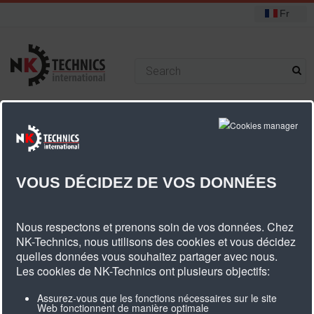
Fr
+31 (0) 314 393751
Vous êtes ici :
Accueil
Poulies
Poulies standard
T10 poulies
Poulies T10 courroie dentée largeur 16 mm
VOUS DÉCIDEZ DE VOS DONNÉES
Poulies T10 Courroie Dentée Largeur
Nous respectons et prenons soin de vos données. Chez
16 Mm
NK-Technics, nous utilisons des cookies et vous décidez
quelles données vous souhaitez partager avec nous.
Les cookies de NK-Technics ont plusieurs objectifs:
Nombre
Type
Description
Diamètre
Largeur
Poids
Assurez-vous que les fonctions nécessaires sur le site
Web fonctionnent de manière optimale
de
de l'article