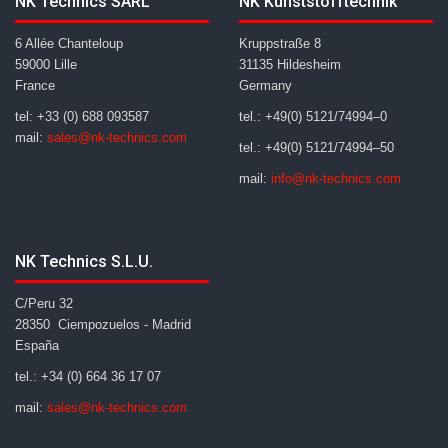
NK Technics SARL
NK Kunststofftechnik
6 Allée Chanteloup
Kruppstraße 8
59000 Lille
31135 Hildesheim
France
Germany
tel: +33 (0) 688 093587
tel.: +49(0) 5121/74994–0
mail:
sales@nk-technics.com
tel.: +49(0) 5121/74994–50
mail:
info@nk-technics.com
NK Technics S.L.U.
C/Peru 32
28350 Ciempozuelos - Madrid
España
tel.: +34 (0) 664 36 17 07
mail:
sales@nk-technics.com