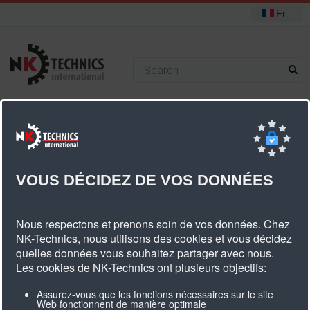
Fr
+31 (0) 314 393751
Vous êtes ici :
Accueil
Poulies
Poulies standard
T5 poulies
Poulies T5 courroie dentée largeur 10 mm
VOUS DÉCIDEZ DE VOS DONNÉES
Poulies T5 Courroie Dentée Largeur 10
Nous respectons et prenons soin de vos données. Chez
Mm
NK-Technics, nous utilisons des cookies et vous décidez
quelles données vous souhaitez partager avec nous.
Les cookies de NK-Technics ont plusieurs objectifs:
Aantal
Type
Artikel
Diameter
Breedte
Gewicht
Assurez-vous que les fonctions nécessaires sur le site
Web fonctionnent de manière optimale
tanden
omschrijving