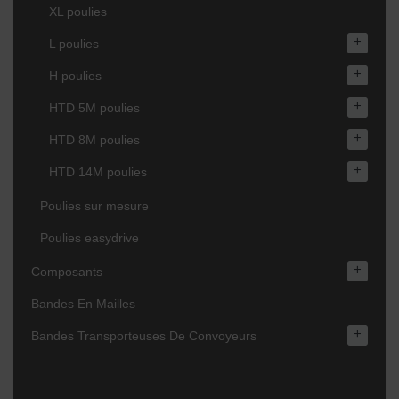
XL poulies
+
L poulies
+
H poulies
+
HTD 5M poulies
+
HTD 8M poulies
+
HTD 14M poulies
Poulies sur mesure
Poulies easydrive
+
Composants
Bandes En Mailles
+
Bandes Transporteuses De Convoyeurs