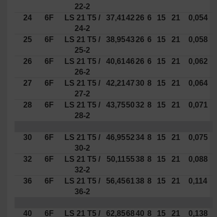
22-2
24
6F
LS
21
T5 /
37,41
42
26
6
15
21
0,054
24-2
25
6F
LS
21
T5 /
38,95
43
26
6
15
21
0,058
25-2
26
6F
LS
21
T5 /
40,61
46
26
6
15
21
0,062
26-2
27
6F
LS
21
T5 /
42,21
47
30
8
15
21
0,064
27-2
28
6F
LS
21
T5 /
43,75
50
32
8
15
21
0,071
28-2
30
6F
LS
21
T5 /
46,95
52
34
8
15
21
0,075
30-2
32
6F
LS
21
T5 /
50,11
55
38
8
15
21
0,088
32-2
36
6F
LS
21
T5 /
56,45
61
38
8
15
21
0,114
36-2
40
6F
LS
21
T5 /
62,85
68
40
8
15
21
0,138