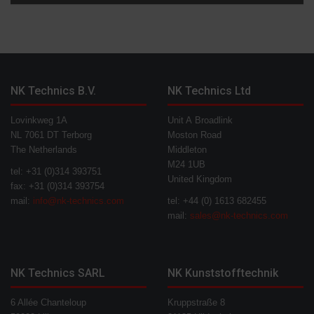
NK Technics B.V.
NK Technics Ltd
Lovinkweg 1A
Unit A Broadlink
NL 7061 DT Terborg
Moston Road
The Netherlands
Middleton
M24 1UB
tel: +31 (0)314 393751
United Kingdom
fax: +31 (0)314 393754
mail:
info@nk-technics.com
tel: +44 (0) 1613 682455
mail:
sales@nk-technics.com
NK Technics SARL
NK Kunststofftechnik
6 Allée Chanteloup
Kruppstraße 8