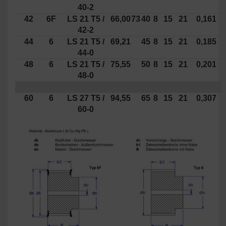
40-2
42
6F
LS
21
T5 /
66,00
73
40
8
15
21
0,161
42-2
44
6
LS 21 T5 /
69,21
45
8
15
21
0,185
44-0
48
6
LS 21 T5 /
75,55
50
8
15
21
0,201
48-0
60
6
LS 27 T5 /
94,55
65
8
15
21
0,307
60-0