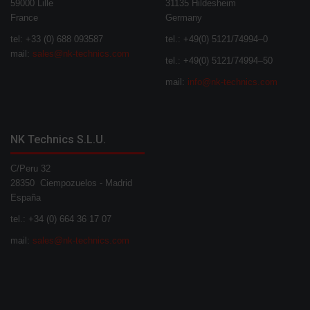
59000 Lille
31135 Hildesheim
France
Germany
tel: +33 (0) 688 093587
tel.: +49(0) 5121/74994–0
mail:
sales@nk-technics.com
tel.: +49(0) 5121/74994–50
mail:
info@nk-technics.com
NK Technics S.L.U.
C/Peru 32
28350 Ciempozuelos - Madrid
España
tel.: +34 (0) 664 36 17 07
mail:
sales@nk-technics.com