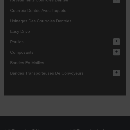
Revêtements Courroies Dentée
Courroie Dentée Avec Taquets
Usinages Des Courroies Dentées
Easy Drive
+
Poulies
+
Composants
Bandes En Mailles
+
Bandes Transporteuses De Convoyeurs