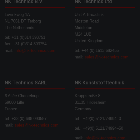
NK Technics B.V.
NK Technics Ltd
Lovinkweg 1A
Unit A Broadlink
NL 7061 DT Terborg
Moston Road
The Netherlands
Middleton
M24 1UB
tel: +31 (0)314 393751
United Kingdom
fax: +31 (0)314 393754
mail:
info@nk-technics.com
tel: +44 (0) 1613 682455
mail:
sales@nk-technics.com
NK Technics SARL
NK Kunststofftechnik
6 Allée Chanteloup
Kruppstraße 8
59000 Lille
31135 Hildesheim
France
Germany
tel: +33 (0) 688 093587
tel.: +49(0) 5121/74994–0
mail:
sales@nk-technics.com
tel.: +49(0) 5121/74994–50
mail:
info@nk-technics.com