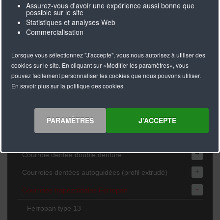
FAMILLES DE PRODUITS
Assurez-vous d'avoir une expérience aussi bonne que
possible sur le site
Statistiques et analyses Web
-
Courroie Dentée PU
Commercialisation
+
Séries au Pas métrique T
Lorsque vous sélectionnez "J'accepte", vous nous autorisez à utiliser des
cookies sur le site. En cliquant sur «Modifier les paramètres», vous
+
Séries au Pas métrique AT
pouvez facilement personnaliser les cookies que nous pouvons utiliser.
+
Séries au Pas métrique HTD, RPP et STD
En savoir plus sur la politique des cookies
+
Séries au Pas Impérial
+
PARAMÈTRES
J'ACCEPTE
Séries courroies plates F
+
Séries spéciales
+
Courroie dentée double denture
+
Courroies dentées autoguidées (profil extrudé)
-
Courroies trapézoïdales Ferropan
Ferropan type 13