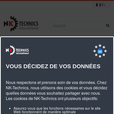
Fr
+31 (0) 314 393751
Vous êtes ici :
Accueil
PU Courree dentée
Courroies trapézoïdales Ferropan
Ferropan type 20
VOUS DÉCIDEZ DE VOS DONNÉES
Ferropan Type 20
Nous respectons et prenons soin de vos données. Chez
NK-Technics, nous utilisons des cookies et vous décidez
quelles données vous souhaitez partager avec nous.
Les cookies de NK-Technics ont plusieurs objectifs:
Assurez-vous que les fonctions nécessaires sur le site
Web fonctionnent de manière optimale