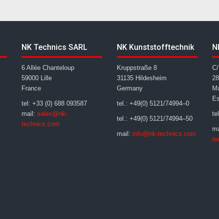
NK Technics SARL
NK Kunststofftechnik
N
6 Allée Chanteloup
Kruppstraße 8
C/
59000 Lille
31135 Hildesheim
28
France
Germany
Ma
E
tel: +33 (0) 688 093587
tel.: +49(0) 5121/74994–0
mail:
sales@nk-
te
tel.: +49(0) 5121/74994–50
technics.com
ma
mail:
info@nk-technics.com
te