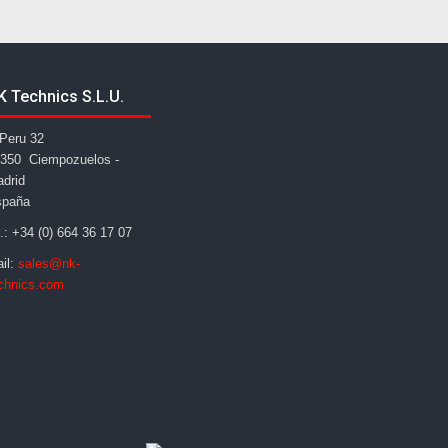
K Technics S.L.U.
Peru 32
350 Ciempozuelos -
drid
spaña
l.: +34 (0) 664 36 17 07
il:
sales@nk-
chnics.com