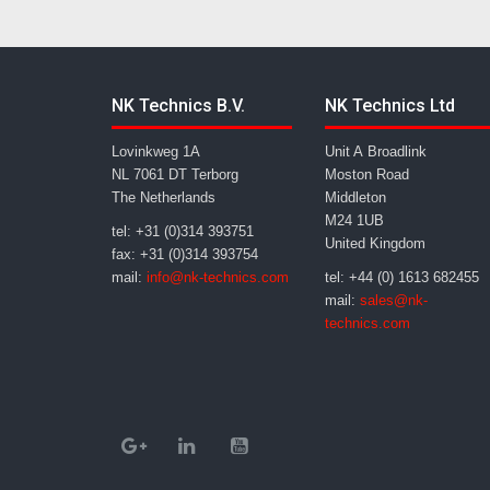
NK Technics B.V.
NK Technics Ltd
Lovinkweg 1A
Unit A Broadlink
NL 7061 DT Terborg
Moston Road
The Netherlands
Middleton
M24 1UB
tel: +31 (0)314 393751
United Kingdom
fax: +31 (0)314 393754
mail:
info@nk-technics.com
tel: +44 (0) 1613 682455
mail:
sales@nk-
technics.com