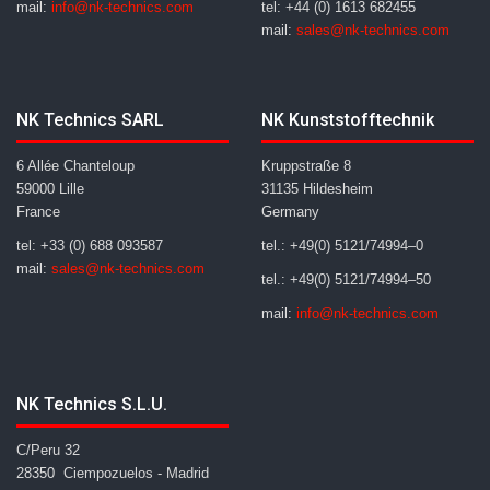
mail:
info@nk-technics.com
tel: +44 (0) 1613 682455
mail:
sales@nk-technics.com
NK Technics SARL
NK Kunststofftechnik
6 Allée Chanteloup
Kruppstraße 8
59000 Lille
31135 Hildesheim
France
Germany
tel: +33 (0) 688 093587
tel.: +49(0) 5121/74994–0
mail:
sales@nk-technics.com
tel.: +49(0) 5121/74994–50
mail:
info@nk-technics.com
NK Technics S.L.U.
C/Peru 32
28350 Ciempozuelos - Madrid