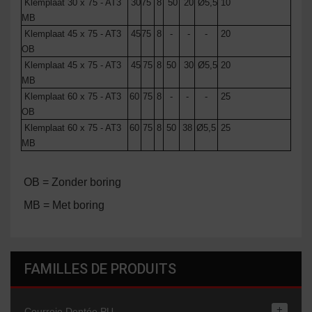
Klemplaat 30 x 75 - AT3
30
75
8
50
20
Ø5,5
10
MB
Klemplaat 45 x 75 - AT3
45
75
8
-
-
-
20
OB
Klemplaat 45 x 75 - AT3
45
75
8
50
30
Ø5,5
20
MB
Klemplaat 60 x 75 - AT3
60
75
8
-
-
-
25
OB
Klemplaat 60 x 75 - AT3
60
75
8
50
38
Ø5,5
25
MB
OB = Zonder boring
MB = Met boring
FAMILLES DE PRODUITS
+
Courroie Dentée PU