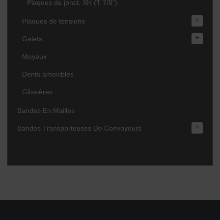
Plaques de jonct. XH (T 7/8")
+
Plaques de tensions
+
Galets
Moyeux
Dents amovibles
Glissières
Bandes En Mailles
+
Bandes Transporteuses De Convoyeurs