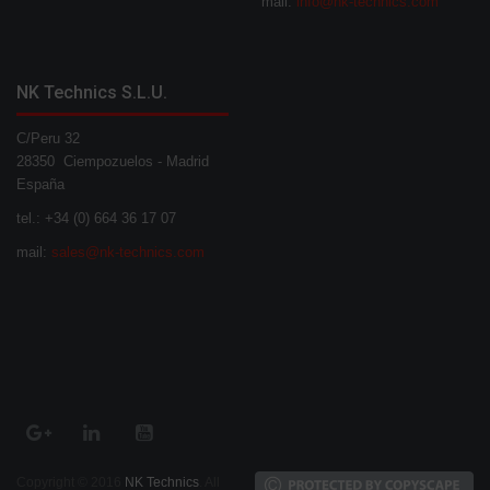
mail:
info@nk-technics.com
NK Technics S.L.U.
C/Peru 32
28350 Ciempozuelos - Madrid
España
tel.: +34 (0) 664 36 17 07
mail:
sales@nk-technics.com
Copyright © 2016
NK Technics
. All