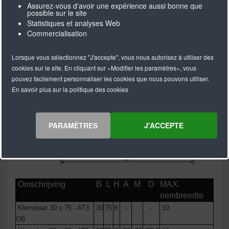
Assurez-vous d'avoir une expérience aussi bonne que
possible sur le site
Statistiques et analyses Web
Commercialisation
Lorsque vous sélectionnez "J'accepte", vous nous autorisez à utiliser des
cookies sur le site. En cliquant sur «Modifier les paramètres», vous
pouvez facilement personnaliser les cookies que nous pouvons utiliser.
En savoir plus sur la politique des cookies
PARAMÈTRES
J'ACCEPTE
Omschrijving
B
L
H
A
M
D
MAX.
riembreedte
Klemplaat 30 x 75 - AT3
30
75
8
-
-
-
10
OB