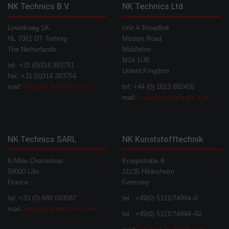
NK Technics B.V.
NK Technics Ltd
Lovinkweg 1A
Unit A Broadlink
NL 7061 DT Terborg
Moston Road
The Netherlands
Middleton
M24 1UB
tel: +31 (0)314 393751
United Kingdom
fax: +31 (0)314 393754
mail:
info@nk-technics.com
tel: +44 (0) 1613 682455
mail:
sales@nk-technics.com
NK Technics SARL
NK Kunststofftechnik
6 Allée Chanteloup
Kruppstraße 8
59000 Lille
31135 Hildesheim
France
Germany
tel: +33 (0) 688 093587
tel.: +49(0) 5121/74994–0
mail:
sales@nk-technics.com
tel.: +49(0) 5121/74994–50