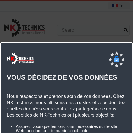
Fr
+31 (0) 314 393751
Vous êtes ici :
Accueil
Composants
Plaques de jonctions
Plaques de jonctions AT3
VOUS DÉCIDEZ DE VOS DONNÉES
Plaques De Jonctions AT3
Nous respectons et prenons soin de vos données. Chez
NK-Technics, nous utilisons des cookies et vous décidez
quelles données vous souhaitez partager avec nous.
Les cookies de NK-Technics ont plusieurs objectifs:
Klemplaat AT3 enkelzijdig
Assurez-vous que les fonctions nécessaires sur le site
Web fonctionnent de manière optimale