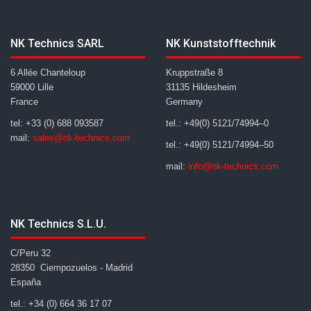
NK Technics SARL
NK Kunststofftechnik
6 Allée Chanteloup
Kruppstraße 8
59000 Lille
31135 Hildesheim
France
Germany
tel: +33 (0) 688 093587
tel.: +49(0) 5121/74994–0
mail:
sales@nk-technics.com
tel.: +49(0) 5121/74994–50
mail:
info@nk-technics.com
NK Technics S.L.U.
C/Peru 32
28350 Ciempozuelos - Madrid
España
tel.: +34 (0) 664 36 17 07