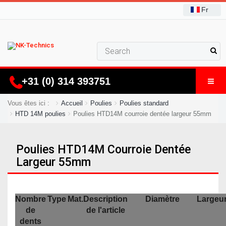
Fr
+31 (0) 314 393751
Vous êtes ici :
Accueil
Poulies
Poulies standard
HTD 14M poulies
Poulies HTD14M courroie dentée largeur 55mm
Poulies HTD14M Courroie Dentée
Largeur 55mm
Nombre
Type
Mat.
Description
Diamètre
Largeu
de
de l'article
dents