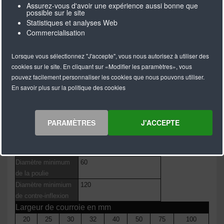
M = longueur ouverte
Assurez-vous d'avoir une expérience aussi bonne que
possible sur le site
V = sans fin avec une jonction
Statistiques et analyses Web
Commercialisation
F2,2 PLATE (
M/V )
Lorsque vous sélectionnez "J'accepte", vous nous autorisez à utiliser des
Longueur standard
50 & 100 m rol
cookies sur le site. En cliquant sur «Modifier les paramètres», vous
pouvez facilement personnaliser les cookies que nous pouvons utiliser.
Longueurs > 100 m
sur demande
En savoir plus sur la politique des cookies
Longueur minimale
880
de la version soudée
Matériel standard
PU 92° Shore A
PARAMÈTRES
J'ACCEPTE
Couleur
Blanc
Câbles de traction
A
cier - H
aute flexibilité (E-
câble)
-
Inoxydable
/ PAZ
Diamètre minimum
60
de la poulie
Diamètre minimium
120
de contre-inflexion
Largeur de courroie en mm
20
25
30
32
40
50
75
100