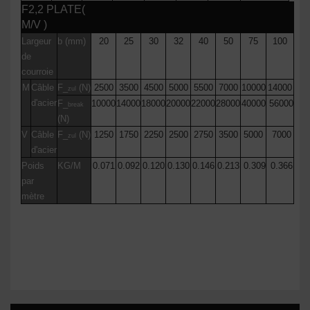
F2,2 PLATE(
M/V )
Largeur
b (mm)
20
25
30
32
40
50
75
100
de
courroie
M
Câble
F_
(N)
2500
3500
4500
5000
5500
7000
10000
14000
zul
d'acier
F_
10000
14000
18000
20000
22000
28000
40000
56000
break
(N)
V
Câble
F_
(N)
1250
1750
2250
2500
2750
3500
5000
7000
zul
d'acier
Poids
KG/M
0.071
0.092
0.120
0.130
0.146
0.213
0.309
0.366
par
mètre