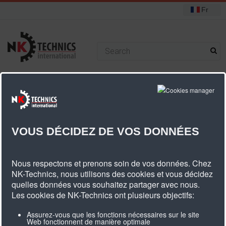
Fr
+31 (0) 314 393751
Vous êtes ici :
Accueil
PU Courree dentée
Séries courroies plates F
Courroie plate F2,2
VOUS DÉCIDEZ DE VOS DONNÉES
Courroie Plate F2,2
Nous respectons et prenons soin de vos données. Chez
NK-Technics, nous utilisons des cookies et vous décidez
quelles données vous souhaitez partager avec nous.
Les cookies de NK-Technics ont plusieurs objectifs:
Assurez-vous que les fonctions nécessaires sur le site
Web fonctionnent de manière optimale