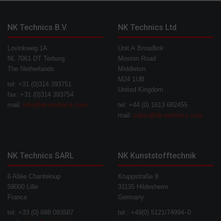
NK Technics B.V.
NK Technics Ltd
Lovinkweg 1A
Unit A Broadlink
NL 7061 DT Terborg
Moston Road
The Netherlands
Middleton
M24 1UB
tel: +31 (0)314 393751
United Kingdom
fax: +31 (0)314 393754
mail:
info@nk-technics.com
tel: +44 (0) 1613 682455
mail:
sales@nk-technics.com
NK Technics SARL
NK Kunststofftechnik
6 Allée Chanteloup
Kruppstraße 8
59000 Lille
31135 Hildesheim
France
Germany
tel: +33 (0) 688 093587
tel.: +49(0) 5121/74994–0