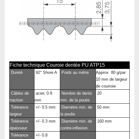
Fiche technique Couroie dentée PU ATP15
Dureté
92° Shore A
Poids au mètre
Approx. 80 g/par
10 mm de largeur
de courroie
Câbles de
acier, 0.9
Nombre de dents
20
traction
mm
min. de la poulie
Tolérance
+/- 0.5 mm
Diamètre min. de
50 mm
largeur
la poulie
Tolérance
+/- 0.3 mm
Diamètre min. de
160 mm
épaisseur
contre-inflexion
Tolérance
+/- 0.8