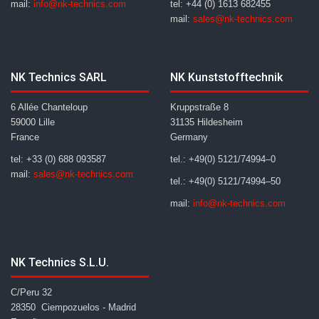
mail:
info@nk-technics.com
tel: +44 (0) 1613 682455
mail:
sales@nk-technics.com
NK Technics SARL
NK Kunststofftechnik
6 Allée Chanteloup
Kruppstraße 8
59000 Lille
31135 Hildesheim
France
Germany
tel: +33 (0) 688 093587
tel.: +49(0) 5121/74994–0
mail:
sales@nk-technics.com
tel.: +49(0) 5121/74994–50
mail:
info@nk-technics.com
NK Technics S.L.U.
C/Peru 32
28350 Ciempozuelos - Madrid