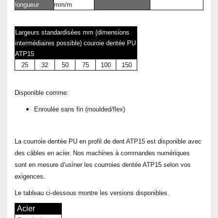
longueur
mm/m
Largeurs standardisées mm (dimensions
intermédiaires possible) couroie dentée PU
ATP15
25
32
50
75
100
150
Disponible comme:
Enroulée sans fin (moulded/flex)
La courroie dentée PU en profil de dent ATP15 est disponible avec
des câbles en acier. Nos machines à commandes numériques
sont en mesure d’usiner les courroies dentée ATP15 selon vos
exigences.
Le tableau ci-dessous montre les versions disponibles.
Acier