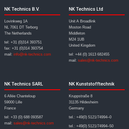
NK Technics B.V.
NK Technics Ltd
Lovinkweg 1A
Unit A Broadlink
NL 7061 DT Terborg
Moston Road
The Netherlands
Middleton
M24 1UB
tel: +31 (0)314 393751
United Kingdom
fax: +31 (0)314 393754
mail:
info@nk-technics.com
tel: +44 (0) 1613 682455
mail:
sales@nk-technics.com
NK Technics SARL
NK Kunststofftechnik
6 Allée Chanteloup
Kruppstraße 8
59000 Lille
31135 Hildesheim
France
Germany
tel: +33 (0) 688 093587
tel.: +49(0) 5121/74994–0
mail:
sales@nk-technics.com
tel.: +49(0) 5121/74994–50