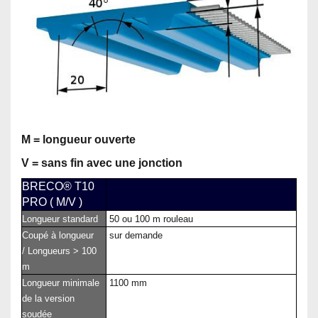
M = longueur ouverte
V = sans fin avec une jonction
BRECO® T10
PRO ( M/V )
Longueur standard
50 ou 100 m rouleau
Coupé à longueur
sur demande
/ Longueurs > 100
m
Longueur minimale
1100 mm
de la version
soudée