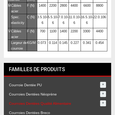
M
Câbles
F (N)
1400
2200
2800
4400
6600
8800
acier
Spec.
C (N)
3.5.10-
5.5.10-
7.0.10-
11.0.10-
16.5.10-
22.0.106
elasticity
6
6
6
6
6
V
Câbles
F (N)
700
1100
1400
2200
3300
4400
acier
Largeur de
KG/M
0.073
0.114
0.145
0.227
0.341
0.454
courroie
FAMILLES DE PRODUITS
+
Courroie Dentée PU
+
Courroies Dentées Néoprène
+
Courroies Dentées Qualité Alimentaire
Courroies Dentées Breco