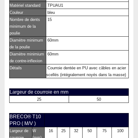
Matériel standard
TPUAU1
Couleur
bleu
Nombre de dents
15
minimum de la
poulie
Diamètre minimum
60mm
de la poulie
Diamètre minimium
60mm
de contre-inflexion
Détails
Courroie dentée en PU avec câbles en acier
scellés (intégralement noyés dans la masse)
Largeur de courroie en mm
25
50
BRECO® T10
PRO ( M/V )
Largeur de
W
16
25
32
50
75
100
courroie
(mm)