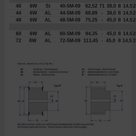
40
6W
St
40-5M-09
62,52
71
38,0
8
14,5
2
44
6W
AL
44-5M-09
68,89
-
38,0
8
14,5
2
48
6W
AL
48-5M-09
75,25
-
45,0
8
14,5
2
60
6W
AL
60-5M-09
94,35
-
45,0
8
14,5
2
72
6W
AL
72-5M-09
113,45
-
45,0
8
14,5
2