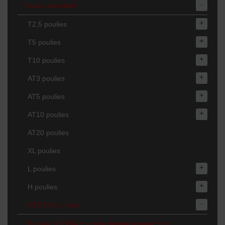
-
Poulies standard
+
T2,5 poulies
+
T5 poulies
+
T10 poulies
+
AT3 poulies
+
AT5 poulies
+
AT10 poulies
AT20 poulies
XL poulies
+
L poulies
+
H poulies
-
HTD 5M poulies
Poulies HTD5M courroie dentée largeur 9mm