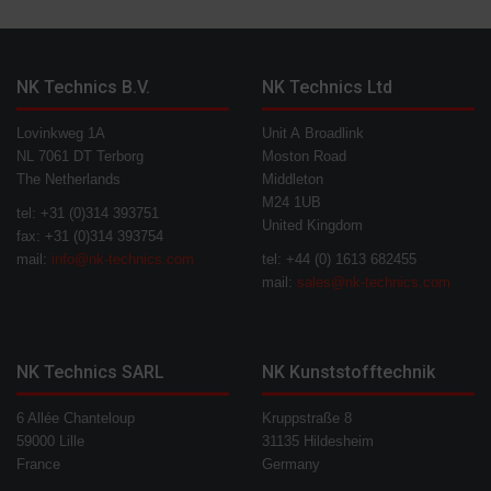
NK Technics B.V.
NK Technics Ltd
Lovinkweg 1A
Unit A Broadlink
NL 7061 DT Terborg
Moston Road
The Netherlands
Middleton
M24 1UB
tel: +31 (0)314 393751
United Kingdom
fax: +31 (0)314 393754
mail:
info@nk-technics.com
tel: +44 (0) 1613 682455
mail:
sales@nk-technics.com
NK Technics SARL
NK Kunststofftechnik
6 Allée Chanteloup
Kruppstraße 8
59000 Lille
31135 Hildesheim
France
Germany