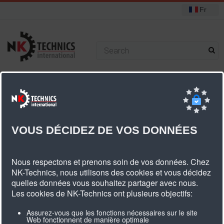
Fr
+31 (0) 314 393751
Vous êtes ici :
Accueil
Poulies
Poulies standard
HTD 5M poulies
Poulies HTD5M courroie dentée largeur 9mm
VOUS DÉCIDEZ DE VOS DONNÉES
Poulies HTD5M Courroie Dentée
Nous respectons et prenons soin de vos données. Chez
Largeur 9mm
NK-Technics, nous utilisons des cookies et vous décidez
quelles données vous souhaitez partager avec nous.
Les cookies de NK-Technics ont plusieurs objectifs:
Nombre
Type
Matériel
Description
Diamètre
Larg
Assurez-vous que les fonctions nécessaires sur le site
Web fonctionnent de manière optimale
de
de l'article