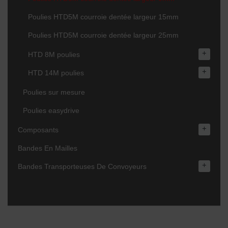
Poulies HTD5M courroie dentée largeur 15mm
Poulies HTD5M courroie dentée largeur 25mm
+
HTD 8M poulies
+
HTD 14M poulies
Poulies sur mesure
Poulies easydrive
+
Composants
Bandes En Mailles
+
Bandes Transporteuses De Convoyeurs